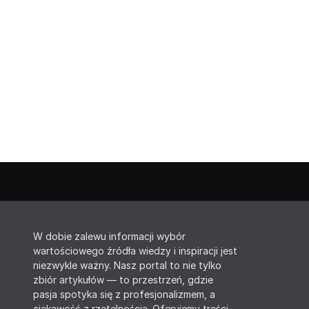
W dobie zalewu informacji wybór
wartościowego źródła wiedzy i inspiracji jest
niezwykle ważny. Nasz portal to nie tylko
zbiór artykułów — to przestrzeń, gdzie
pasja spotyka się z profesjonalizmem, a
ciekawość z rzetelnością. Oferujemy treści,