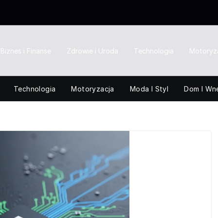
Biznes i Finanse
Zdrowie i Uroda
Technologia
Motoryz
Technologia
Motoryzacja
Moda I Styl
Dom I Wn