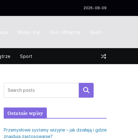
2026-08-09
acja
Moda i styl
Dom i Wnętrze
Sport
ętrze
Sport
Szukaj
Ostatnie wpisy
Przemysłowe systemy wizyjne – jak działają i gdzie
znajdują zastosowanie?