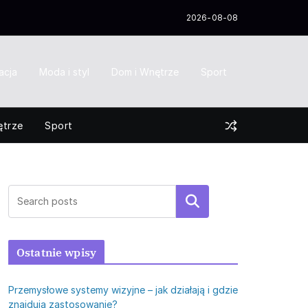
2026-08-08
acja
Moda i styl
Dom i Wnętrze
Sport
ętrze
Sport
Szukaj
Ostatnie wpisy
Przemysłowe systemy wizyjne – jak działają i gdzie
znajdują zastosowanie?