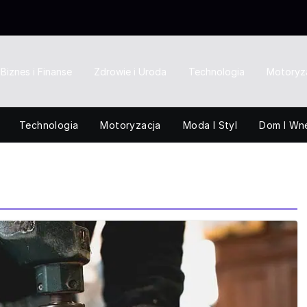
Biznes i Finanse
Zdrowie i Uroda
Technologia
Motoryz
Technologia
Motoryzacja
Moda I Styl
Dom I Wn