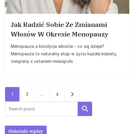
Jak Radzić Sobie Ze Zmianami
Włosów W Okresie Menopauzy
Menopauza a kondycja włosów – co się dzieje?
Menopauza to naturalny etap w życiu każdej kobiety,
związany z ustaniem miesiączki
Stronicowanie
1
2
…
4
wpisów
Szukaj
Ostatnie wpisy