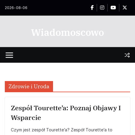
Przejdź
2026-08-06
do
treści
Wiadomoscowo
Zdrowie i Uroda
Zespół Tourette’a: Poznaj Objawy I
Wsparcie
Czym jest zespół Tourette’a? Zespół Tourette’a to