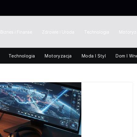
Biznes i Finanse
Zdrowie i Uroda
Technologia
Motoryz
Technologia
Motoryzacja
Moda I Styl
Dom I Wn