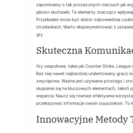
zapominamy o tak prozaicznych rzeczach jak er
jakości słuchawki. Te elementy znacząco wpływają
Przykładem może być dobór odpowiedniej czułoś
strzelankach. Warto eksperymentować z ustawieni
gry.
Skuteczna Komunikac
Gry zespołowe, takie jak Counter-Strike, Leagu
Bez niej nawet najbardziej utalentowany gracz n
zwycięstwa. Ważne jest używanie prostego i zroz
skupianie się na kluczowych elementach, takich j
wsparcia. Naucz się również efektywnie korzyst
przekazywać informacje swoim sojusznikom. To kl
Innowacyjne Metody 