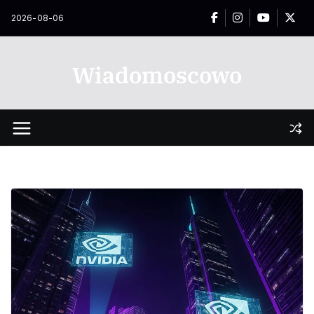
Przejdź
2026-08-06
do
treści
Wiadomoscowo