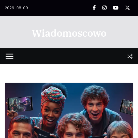
Przejdź
2026-08-09
do
treści
Wiadomoscowo