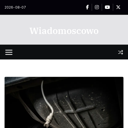
Przejdź
2026-08-07
do
treści
Wiadomoscowo