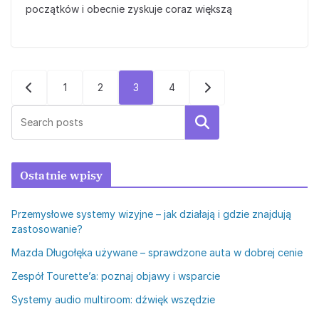
początków i obecnie zyskuje coraz większą
Stronicowanie
1
2
3
4
wpisów
Szukaj
Ostatnie wpisy
Przemysłowe systemy wizyjne – jak działają i gdzie znajdują
zastosowanie?
Mazda Długołęka używane – sprawdzone auta w dobrej cenie
Zespół Tourette’a: poznaj objawy i wsparcie
Systemy audio multiroom: dźwięk wszędzie