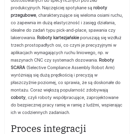
dostosowanych do specyficznych potrzeb
produkcyjnych. Najczęściej spotykane są
roboty
przegubowe
, charakteryzujące się wieloma osiami ruchu,
co zapewnia im dużą elastyczność i zasięg działania,
idealne do zadań typu pick-and-place, spawania czy
lakierowania.
Roboty kartezjańskie
poruszają się wzdłuż
trzech prostopadłych osi, co czyni je precyzyjnymi w
aplikacjach wymagających ruchu liniowego, np. w
maszynach CNC czy systemach dozowania.
Roboty
SCARA
(Selective Compliance Assembly Robot Arm)
wyróżniają się dużą prędkością i precyzją w
płaszczyźnie poziomej, co sprawia, że są doskonałe do
montażu. Coraz większą popularność zdobywają
coboty
, czyli roboty współpracujące, zaprojektowane
do bezpiecznej pracy ramię w ramię z ludźmi, wspierając
ich w codziennych zadaniach.
Proces integracji