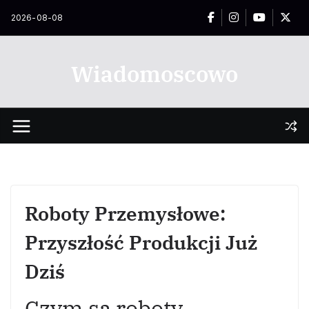
Przejdź
2026-08-08
do
treści
Wiadomoscowo
Roboty Przemysłowe:
Przyszłość Produkcji Już
Dziś
Czym są roboty