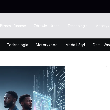
Biznes i Finanse
Zdrowie i Uroda
Technologia
Motoryz
Technologia
Motoryzacja
Moda I Styl
Dom I Wn