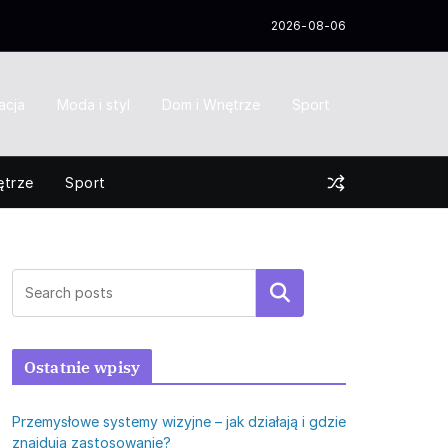
2026-08-06
acja
Moda i styl
Dom i Wnętrze
Sport
ętrze
Sport
Szukaj
Ostatnie wpisy
Przemysłowe systemy wizyjne – jak działają i gdzie
znajdują zastosowanie?