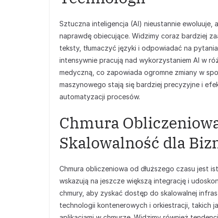
Sztuczna inteligencja (AI) nieustannie ewoluuje, a
naprawdę obiecujące. Widzimy coraz bardziej z
teksty, tłumaczyć języki i odpowiadać na pytania
intensywnie pracują nad wykorzystaniem AI w róż
medyczną, co zapowiada ogromne zmiany w spos
maszynowego stają się bardziej precyzyjne i efe
automatyzacji procesów.
Chmura Obliczeniowa:
Skalowalność dla Biz
Chmura obliczeniowa od dłuższego czasu jest i
wskazują na jeszcze większą integrację i udoskon
chmury, aby zyskać dostęp do skalowalnej infras
technologii kontenerowych i orkiestracji, takich 
aplikacjami w chmurze. Widzimy również tendenc