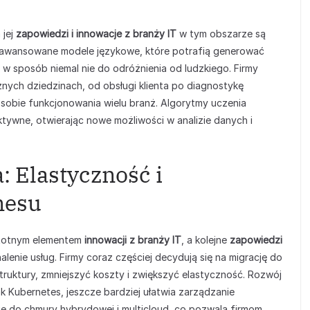
 jej
zapowiedzi i innowacje z branży IT
w tym obszarze są
aawansowane modele językowe, które potrafią generować
 w sposób niemal nie do odróżnienia od ludzkiego. Firmy
nych dziedzinach, od obsługi klienta po diagnostykę
obie funkcjonowania wielu branż. Algorytmy uczenia
ktywne, otwierając nowe możliwości w analizie danych i
 Elastyczność i
nesu
stotnym elementem
innowacji z branży IT
, a kolejne
zapowiedzi
alenie usług. Firmy coraz częściej decydują się na migrację do
truktury, zmniejszyć koszty i zwiększyć elastyczność. Rozwój
jak Kubernetes, jeszcze bardziej ułatwia zarządzanie
ję do chmury hybrydowej i multicloud, co pozwala firmom