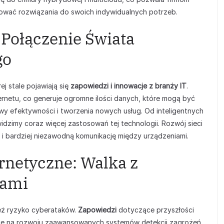
ować rozwiązania do swoich indywidualnych potrzeb.
: Połączenie Świata
go
ej stale pojawiają się
zapowiedzi i innowacje z branży IT
.
ernetu, co generuje ogromne ilości danych, które mogą być
y efektywności i tworzenia nowych usług. Od inteligentnych
dzimy coraz więcej zastosowań tej technologii. Rozwój sieci
 i bardziej niezawodną komunikację między urządzeniami.
netyczne: Walka z
iami
eż ryzyko cyberataków.
Zapowiedzi
dotyczące przyszłości
ię na rozwoju zaawansowanych systemów detekcji zagrożeń,