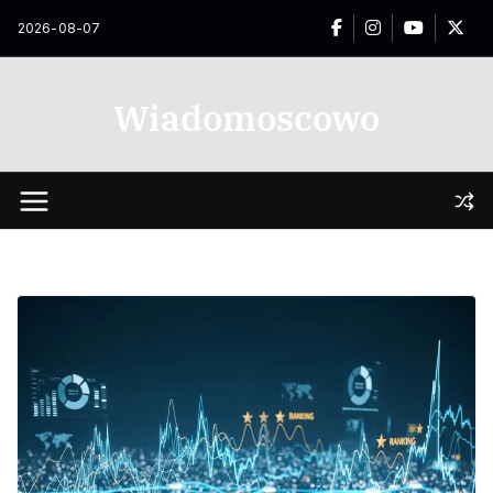
Przejdź
2026-08-07
do
treści
Wiadomoscowo