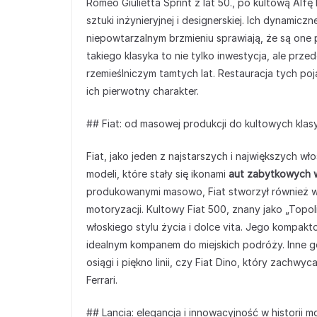
Romeo Giulietta Sprint z lat 50., po kultową Alfę
sztuki inżynieryjnej i designerskiej. Ich dynamiczne 
niepowtarzalnym brzmieniu sprawiają, że są one
takiego klasyka to nie tylko inwestycja, ale prz
rzemieślniczym tamtych lat. Restauracja tych p
ich pierwotny charakter.
## Fiat: od masowej produkcji do kultowych kla
Fiat, jako jeden z najstarszych i największych w
modeli, które stały się ikonami
aut zabytkowych w
produkowanymi masowo, Fiat stworzył również wi
motoryzacji. Kultowy Fiat 500, znany jako „Topol
włoskiego stylu życia i dolce vita. Jego kompakto
idealnym kompanem do miejskich podróży. Inne g
osiągi i piękno linii, czy Fiat Dino, który zach
Ferrari.
## Lancia: elegancja i innowacyjność w historii m