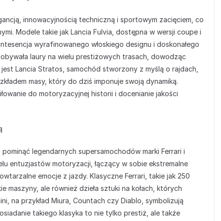
egancją, innowacyjnością techniczną i sportowym zacięciem, co
i. Modele takie jak Lancia Fulvia, dostępna w wersji coupe i
kwintesencja wyrafinowanego włoskiego designu i doskonałego
zdobywała laury na wielu prestiżowych trasach, dowodząc
 jest Lancia Stratos, samochód stworzony z myślą o rajdach,
zkładem masy, który do dziś imponuje swoją dynamiką.
łowanie do motoryzacyjnej historii i docenianie jakości
ą
 pominąć legendarnych supersamochodów marki Ferrari i
lu entuzjastów motoryzacji, łączący w sobie ekstremalne
powtarzalne emocje z jazdy. Klasyczne Ferrari, takie jak 250
e maszyny, ale również dzieła sztuki na kołach, których
ni, na przykład Miura, Countach czy Diablo, symbolizują
iadanie takiego klasyka to nie tylko prestiż, ale także