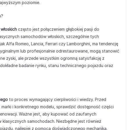
najwyższym poziomie.
a?
włoskich
często jest połączeniem głębokiej pasji do
 klasycznych samochodów włoskich, szczególnie tych
Alfa Romeo, Lancia, Ferrari czy Lamborghini, ma tendencję
yginalnym lub profesjonalnie odrestaurowane, mogą stanowić
jalne zyski, ale przede wszystkim ogromną satysfakcję z
ak dokładne badanie rynku, stanu technicznego pojazdu oraz
iego
to proces wymagający cierpliwości i wiedzy. Przed
ą marki i konkretnego modelu, sprawdzić dostępność części
renowacji. Ważne jest, aby kupować od zaufanych
 w klasycznych samochodach. Niezbędne jest również
ojazdu, najlepiej z pomocą doświadczonego mechanika.