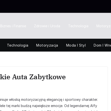
Biznes i Finanse
Zdrowie i Uroda
Technologia
Motoryz
Technologia
Motoryzacja
Moda I Styl
Dom I Wn
skie Auta Zabytkowe
iniuje włoską motoryzacyjną elegancję i sportowy charakter.
ele tej marki budzą największe emocje. Od legendarnej Alfy