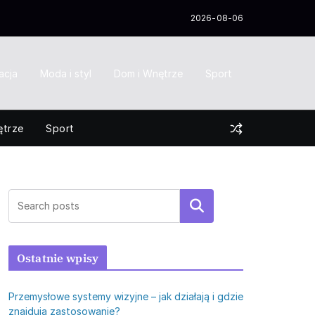
2026-08-06
acja
Moda i styl
Dom i Wnętrze
Sport
ętrze
Sport
Szukaj
Ostatnie wpisy
Przemysłowe systemy wizyjne – jak działają i gdzie
znajdują zastosowanie?