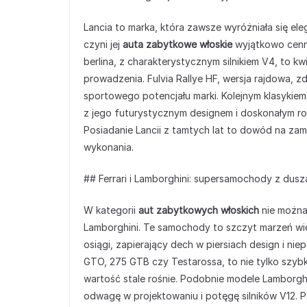
Lancia to marka, która zawsze wyróżniała się el
czyni jej
auta zabytkowe włoskie
wyjątkowo cennym
berlina, z charakterystycznym silnikiem V4, to 
prowadzenia. Fulvia Rallye HF, wersja rajdowa, 
sportowego potencjału marki. Kolejnym klasykiem
z jego futurystycznym designem i doskonałym ro
Posiadanie Lancii z tamtych lat to dowód na zami
wykonania.
## Ferrari i Lamborghini: supersamochody z dusz
W kategorii
aut zabytkowych włoskich
nie można
Lamborghini. Te samochody to szczyt marzeń wie
osiągi, zapierający dech w piersiach design i nie
GTO, 275 GTB czy Testarossa, to nie tylko szybki
wartość stale rośnie. Podobnie modele Lamborghi
odwagę w projektowaniu i potęgę silników V12. Pos