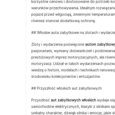
korzystne cenowo i dostosowane do potrzeb kol
warunków przechowywania. Idealnym rozwiązanie
pojazd przed wilgociąą, zmiennymi temperatura
również stanowi dodatkową ochronę.
## Włoskie auta zabytkowe na zlotach i wydarz
Zloty i wydarzenia poświęcone
autom zabytkow
pasjonatami, wymiany doświadczeń i podziwiania
prestiżowych imprez motoryzacyjnych, ale równie
motoryzacji. Udział w takich wydarzeniach pozwa
wiedzę o historii, modelach i technikach renowa
środowisku kolekcjonerów i entuzjastów.
## Przyszłość włoskich aut zabytkowych
Przyszłość
aut zabytkowych włoskich
wydaje się
samochodów elektrycznych, klasyki z silnikami s
unikalny charakter, dźwięk silnika i emocje, jakie