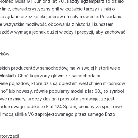
 Romeo Giulia GT Junior z lat 70., każdy egzemplarz to dzieło
linie, charakterystyczny grill w kształcie tarczy i silniki o
 pożądane przez kolekcjonerów na całym świecie. Posiadanie
ede wszystkim możliwość obcowania z historią i kunsztem
ojazdów wymaga jednak dużej wiedzy i precyzji, aby zachować
syków
łoskich producentów samochodów, ma w swojej historii wiele
łoskich
. Choć kojarzony głównie z samochodami
ele pojazdów, które dziś są obiektem westchnień miłośników
ino” lub nowszy, równie popularny model z lat 60., to symbol
we rozmiary, uroczy design i prostota sprawiają, że jest
odne uwagi modele to Fiat 124 Spider, ceniony za sportowe
wycał mocą silnika V6 zaprojektowanego przez samego Enzo
otoryzacji