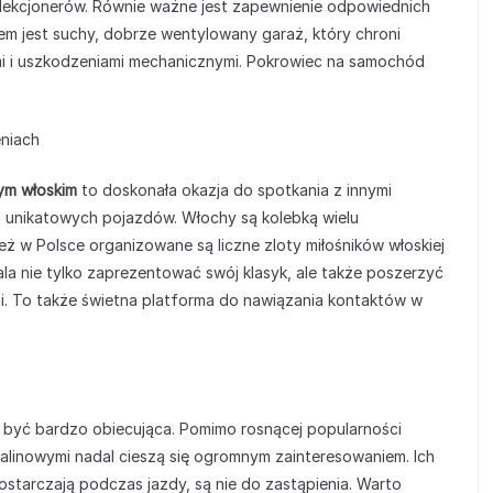
ekcjonerów. Równie ważne jest zapewnienie odpowiednich
m jest suchy, dobrze wentylowany garaż, który chroni
mi i uszkodzeniami mechanicznymi. Pokrowiec na samochód
eniach
ym włoskim
to doskonała okazja do spotkania z innymi
 unikatowych pojazdów. Włochy są kolebką wielu
ż w Polsce organizowane są liczne zloty miłośników włoskiej
la nie tylko zaprezentować swój klasyk, ale także poszerzyć
cji. To także świetna platforma do nawiązania kontaktów w
 być bardzo obiecująca. Pomimo rosnącej popularności
palinowymi nadal cieszą się ogromnym zainteresowaniem. Ich
 dostarczają podczas jazdy, są nie do zastąpienia. Warto