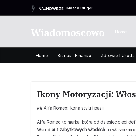
Przejdź
Mazda Długołęka używane – sprawdzone auta w dobrej cen...
NAJNOWSZE
do
treści
Wiadomoscowo
Home
Home
Biznes I Finanse
Zdrowie I Uroda
Ikony Motoryzacji: Wło
## Alfa Romeo: ikona stylu i pasji
Alfa Romeo to marka, która od dziesięcioleci def
Wśród
aut zabytkowych włoskich
to właśnie mod