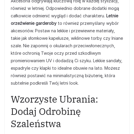
Akcesoria odgrywają kluczową rolę w każdej stylizacji,
również w letniej. Odpowiednio dobrane dodatki mogą
całkowicie odmienić wygląd i dodać charakteru.
Letnie
orzeźwienie garderoby
to również przemyślany wybór
akcesoriów. Postaw na lekkie i przewiewne materiały,
takie jak słomkowe kapelusze, wiklinowe torby czy lniane
szale. Nie zapomnij o okularach przeciwsłonecznych,
które ochronią Twoje oczy przed szkodliwym
promieniowaniem UV i dodadzą Ci szyku. Lekkie sandały,
espadryle czy klapki to idealne obuwie na lato. Możesz
również postawić na minimalistyczną biżuterię, która
subtelnie podkreśli Twój letni look.
Wzorzyste Ubrania:
Dodaj Odrobinę
Szaleństwa