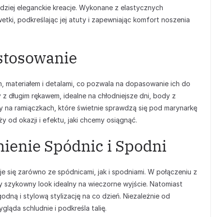
ziej eleganckie kreacje. Wykonane z elastycznych
etki, podkreślając jej atuty i zapewniając komfort noszenia
astosowanie
, materiałem i detalami, co pozwala na dopasowanie ich do
 z długim rękawem, idealne na chłodniejsze dni, body z
y na ramiączkach, które świetnie sprawdzą się pod marynarkę
 od okazji i efektu, jaki chcemy osiągnąć.
nienie Spódnic i Spodni
 się zarówno ze spódnicami, jak i spodniami. W połączeniu z
y szykowny look idealny na wieczorne wyjście. Natomiast
dną i stylową stylizację na co dzień. Niezależnie od
ąda schludnie i podkreśla talię.