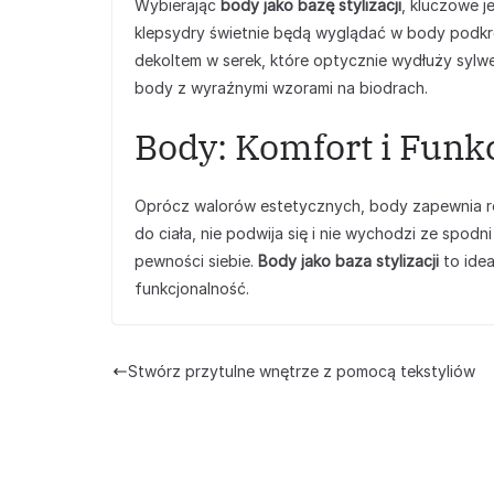
Wybierając
body jako bazę stylizacji
, kluczowe j
klepsydry świetnie będą wyglądać w body podkreś
dekoltem w serek, które optycznie wydłuży sylwe
body z wyraźnymi wzorami na biodrach.
Body: Komfort i Fun
Oprócz walorów estetycznych, body zapewnia rów
do ciała, nie podwija się i nie wychodzi ze spo
pewności siebie.
Body jako baza stylizacji
to idea
funkcjonalność.
Stwórz przytulne wnętrze z pomocą tekstyliów