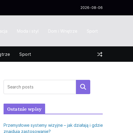
2026-08-06
acja
Moda i styl
Dom i Wnętrze
Sport
ętrze
Sport
Szukaj
Ostatnie wpisy
Przemysłowe systemy wizyjne – jak działają i gdzie
znajdują zastosowanie?