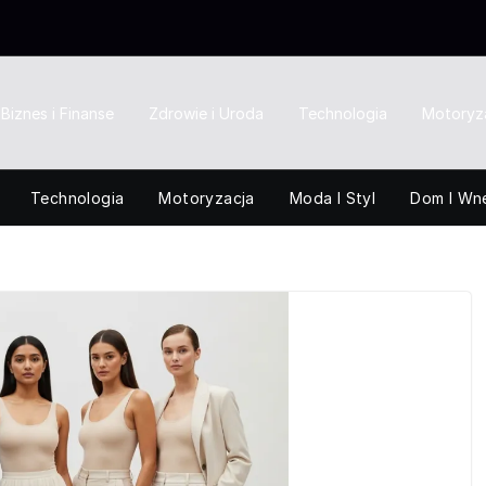
Biznes i Finanse
Zdrowie i Uroda
Technologia
Motoryz
Technologia
Motoryzacja
Moda I Styl
Dom I Wn