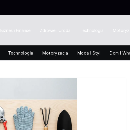
Biznes i Finanse
Zdrowie i Uroda
Technologia
Motoryz
Technologia
Motoryzacja
Moda I Styl
Dom I Wn