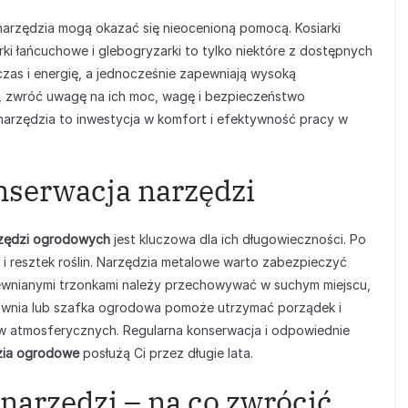
narzędzia mogą okazać się nieocenioną pomocą. Kosiarki
rki łańcuchowe i glebogryzarki to tylko niektóre z dostępnych
czas i energię, a jednocześnie zapewniają wysoką
a, zwróć uwagę na ich moc, wagę i bezpieczeństwo
onarzędzia to inwestycja w komfort i efektywność pracy w
nserwacja narzędzi
zędzi ogrodowych
jest kluczowa dla ich długowieczności. Po
 i resztek roślin. Narzędzia metalowe warto zabezpieczyć
drewnianymi trzonkami należy przechowywać w suchym miejscu,
ziownia lub szafka ogrodowa pomoże utrzymać porządek i
 atmosferycznych. Regularna konserwacja i odpowiednie
zia ogrodowe
posłużą Ci przez długie lata.
arzędzi – na co zwrócić