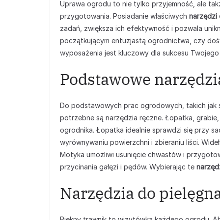
Uprawa ogrodu to nie tylko przyjemność, ale ta
przygotowania. Posiadanie właściwych
narzędzi
zadań, zwiększa ich efektywność i pozwala unikn
początkującym entuzjastą ogrodnictwa, czy do
wyposażenia jest kluczowy dla sukcesu Twojego
Podstawowe narzędzia 
Do podstawowych prac ogrodowych, takich jak sa
potrzebne są narzędzia ręczne. Łopatka, grabie,
ogrodnika. Łopatka idealnie sprawdzi się przy sa
wyrównywaniu powierzchni i zbieraniu liści. Wideł
Motyka umożliwi usunięcie chwastów i przygoto
przycinania gałęzi i pędów. Wybierając te
narzęd
Narzędzia do pielęgna
Piękny trawnik to wizytówka każdego ogrodu. Ab