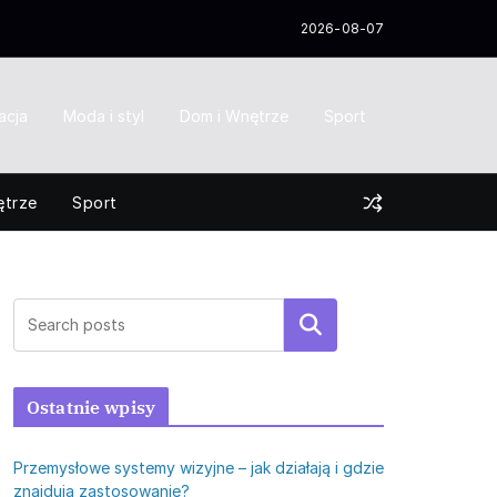
2026-08-07
acja
Moda i styl
Dom i Wnętrze
Sport
ętrze
Sport
Szukaj
Ostatnie wpisy
Przemysłowe systemy wizyjne – jak działają i gdzie
znajdują zastosowanie?