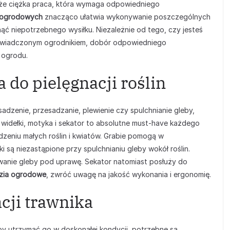
kże ciężka praca, która wymaga odpowiedniego
 ogrodowych
znacząco ułatwia wykonywanie poszczególnych
ąć niepotrzebnego wysiłku. Niezależnie od tego, czy jesteś
świadczonym ogrodnikiem, dobór odpowiedniego
 ogrodu.
do pielęgnacji roślin
dzenie, przesadzanie, plewienie czy spulchnianie gleby,
 widełki, motyka i sekator to absolutne must-have każdego
dzeniu małych roślin i kwiatów. Grabie pomogą w
ki są niezastąpione przy spulchnianiu gleby wokół roślin.
wanie gleby pod uprawę. Sekator natomiast posłuży do
zia ogrodowe
, zwróć uwagę na jakość wykonania i ergonomię.
cji trawnika
y utrzymać go w doskonałej kondycji, potrzebne są